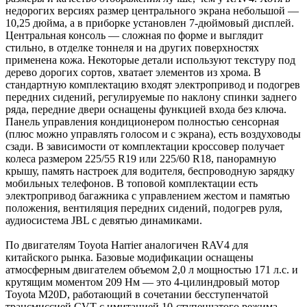
недорогих версиях размер центрального экрана небольшой —
10,25 дюйма, а в приборке установлен 7-дюймовый дисплей.
Центральная консоль — сложная по форме и выглядит
стильно, в отделке тоннеля и на других поверхностях
применена кожа. Некоторые детали используют текстуру под
дерево дорогих сортов, хватает элементов из хрома. В
стандартную комплектацию входят электропривод и подогрев
передних сидений, регулируемые по наклону спинки заднего
ряда, передние двери оснащены функцией входа без ключа.
Панель управления кондиционером полностью сенсорная
(плюс можно управлять голосом и с экрана), есть воздуховоды
сзади. В зависимости от комплектации кроссовер получает
колеса размером 225/55 R19 или 225/60 R18, панорамную
крышу, память настроек для водителя, беспроводную зарядку
мобильных телефонов. В топовой комплектации есть
электропривод багажника с управлением жестом и памятью
положения, вентиляция передних сидений, подогрев руля,
аудиосистема JBL с девятью динамиками.
По двигателям Toyota Harrier аналогичен RAV4 для
китайского рынка. Базовые модификации оснащены
атмосферным двигателем объемом 2,0 л мощностью 171 л.с. и
крутящим моментом 209 Нм — это 4-цилиндровый мотор
Toyota M20D, работающий в сочетании бесступенчатой
трансмиссией CVT с имитацией 10-ступенчатого режима.