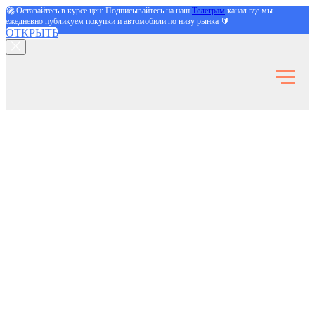
🚀
Оставайтесь в курсе цен: Подписывайтесь на наш
Телеграм
канал где мы
ежедневно публикуем покупки и автомобили по низу рынка 🔰
ОТКРЫТЬ