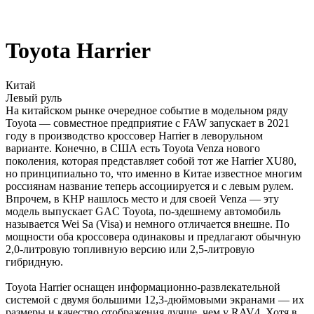
Toyota Harrier
Китай
Левый руль
На китайском рынке очередное событие в модельном ряду
Toyota — совместное предприятие с FAW запускает в 2021
году в производство кроссовер Harrier в леворульном
варианте. Конечно, в США есть Toyota Venza нового
поколения, которая представляет собой тот же Harrier XU80,
но принципиально то, что именно в Китае известное многим
россиянам название теперь ассоциируется и с левым рулем.
Впрочем, в КНР нашлось место и для своей Venza — эту
модель выпускает GAC Toyota, по-здешнему автомобиль
называется Wei Sa (Visa) и немного отличается внешне. По
мощности оба кроссовера одинаковы и предлагают обычную
2,0-литровую топливную версию или 2,5-литровую
гибридную.
Toyota Harrier оснащен информационно-развлекательной
системой с двумя большими 12,3-дюймовыми экранами — их
размеры и качество отображения лучше, чем у RAV4. Хотя в