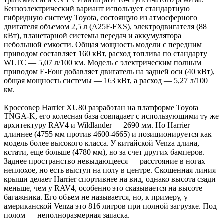
Бензоэлектрический вариант использует стандартную
гибридную систему Toyota, состоящую из атмосферного
двигателя объемом 2,5 л (A25F-FXS), электродвигателя (88
кВт), планетарной системы передач и аккумулятора
небольшой емкости. Общая мощность модели с передним
приводом составляет 160 кВт, расход топлива по стандарту
WLTC — 5,07 л/100 км. Модель с электрическим полным
приводом E-Four добавляет двигатель на задней оси (40 кВт),
общая мощность системы — 163 кВт, а расход — 5,27 л/100
км.
Кроссовер Harrier XU80 разработан на платформе Toyota
TNGA-K, его колесная база совпадает с использующими ту же
архитектуру RAV4 и Wildlander — 2690 мм. Но Harrier
длиннее (4755 мм против 4600-4665) и позиционируется как
модель более высокого класса. У китайской Venza длина,
кстати, еще больше (4780 мм), но за счет других бамперов.
Заднее пространство невыдающееся — расстояние в ногах
неплохое, но есть выступ на полу в центре. Скошенная линия
крыши делает Harrier спортивнее на вид, однако высота сзади
меньше, чем у RAV4, особенно это сказывается на высоте
багажника. Его объем не называется, но, к примеру, у
американской Venza это 816 литров при полной загрузке. Под
полом — неполноразмерная запаска.