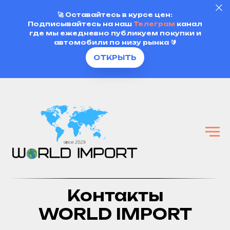
🚀
Оставайтесь в курсе цен:
Подписывайтесь на наш
Телеграм
канал
где мы ежедневно публикуем покупки и
автомобили по низу рынка 🔰
ОТКРЫТЬ
Контакты
WORLD IMPORT