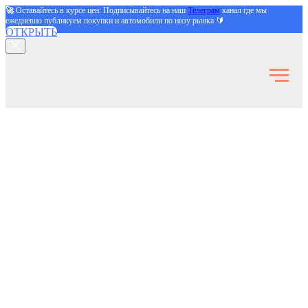
🚀
Оставайтесь в курсе цен: Подписывайтесь на наш
Телеграм
канал где мы
ежедневно публикуем покупки и автомобили по низу рынка 🔰
ОТКРЫТЬ