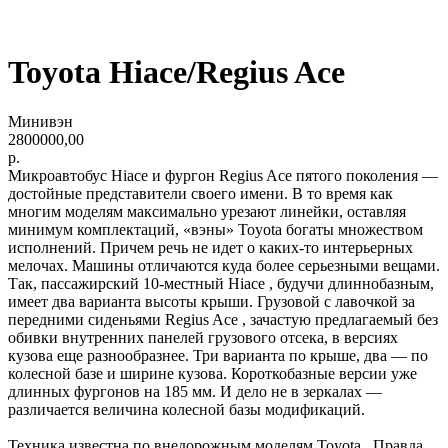
Toyota Hiace/Regius Ace
Минивэн
2800000,00
р.
Микроавтобус Hiace и фургон Regius Ace пятого поколения —
достойные представители своего имени. В то время как
многим моделям максимально урезают линейки, оставляя
минимум комплектаций, «вэны» Toyota богаты множеством
исполнений. Причем речь не идет о каких-то интерьерных
мелочах. Машины отличаются куда более серьезными вещами.
Так, пассажирский 10-местный Hiace , будучи длиннобазным,
имеет два варианта высоты крыши. Грузовой с лавочкой за
передними сиденьями Regius Ace , зачастую предлагаемый без
обивки внутренних панелей грузового отсека, в версиях
кузова еще разнообразнее. Три варианта по крыше, два — по
колесной базе и ширине кузова. Короткобазные версии уже
длинных фургонов на 185 мм. И дело не в зеркалах —
различается величина колесной базы модификаций.
Техника известна по внедорожным моделям Toyota . Правда,