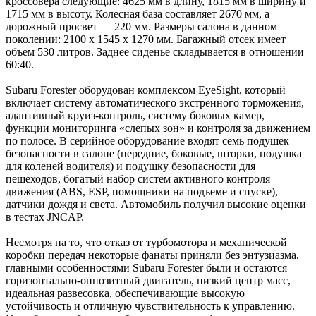
кроссовера следующие: 4625 мм в длину, 1815 мм в ширину и
1715 мм в высоту. Колесная база составляет 2670 мм, а
дорожный просвет — 220 мм. Размеры салона в данном
поколении: 2100 x 1545 x 1270 мм. Багажный отсек имеет
объем 530 литров. Заднее сиденье складывается в отношении
60:40.
Subaru Forester оборудован комплексом EyeSight, который
включает систему автоматического экстренного торможения,
адаптивный круиз-контроль, систему боковых камер,
функции мониторинга «слепых зон» и контроля за движением
по полосе. В серийное оборудование входят семь подушек
безопасности в салоне (передние, боковые, шторки, подушка
для коленей водителя) и подушку безопасности для
пешеходов, богатый набор систем активного контроля
движения (ABS, ESP, помощники на подъеме и спуске),
датчики дождя и света. Автомобиль получил высокие оценки
в тестах JNCAP.
Несмотря на то, что отказ от турбомотора и механической
коробки передач некоторые фанаты приняли без энтузиазма,
главными особенностями Subaru Forester были и остаются
горизонтально-оппозитный двигатель, низкий центр масс,
идеальная развесовка, обеспечивающие высокую
устойчивость и отличную чувствительность к управлению.