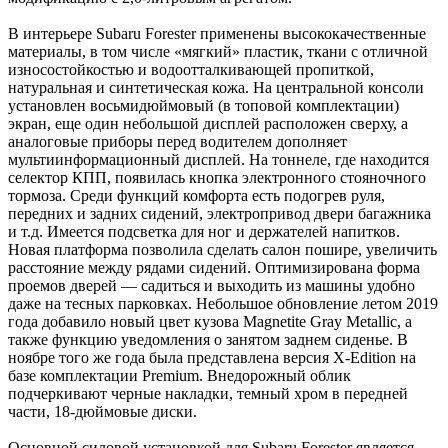
В интерьере Subaru Forester применены высококачественные
материалы, в том числе «мягкий» пластик, ткани с отличной
износостойкостью и водоотталкивающей пропиткой,
натуральная и синтетическая кожа. На центральной консоли
установлен восьмидюймовый (в топовой комплектации)
экран, еще один небольшой дисплей расположен сверху, а
аналоговые приборы перед водителем дополняет
мультиинформационный дисплей. На тоннеле, где находится
селектор КПП, появилась кнопка электронного стояночного
тормоза. Среди функций комфорта есть подогрев руля,
передних и задних сидений, электропривод двери багажника
и т.д. Имеется подсветка для ног и держателей напитков.
Новая платформа позволила сделать салон пошире, увеличить
расстояние между рядами сидений. Оптимизирована форма
проемов дверей — садиться и выходить из машины удобно
даже на тесных парковках. Небольшое обновление летом 2019
года добавило новый цвет кузова Magnetite Gray Metallic, а
также функцию уведомления о занятом заднем сиденье. В
ноябре того же года была представлена версия X-Edition на
базе комплектации Premium. Внедорожный облик
подчеркивают черные накладки, темный хром в передней
части, 18-дюймовые диски.
Основной силовой установкой для Subaru Forester является