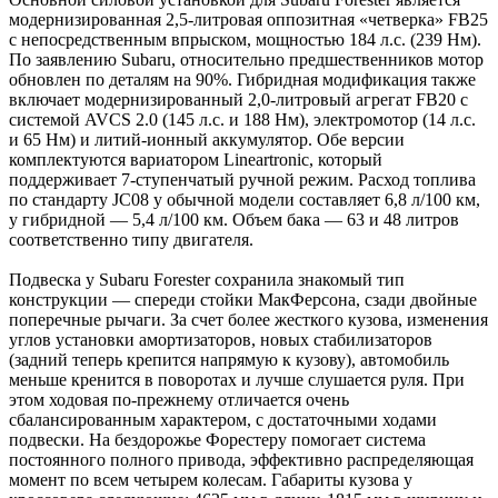
модернизированная 2,5-литровая оппозитная «четверка» FB25
с непосредственным впрыском, мощностью 184 л.с. (239 Нм).
По заявлению Subaru, относительно предшественников мотор
обновлен по деталям на 90%. Гибридная модификация также
включает модернизированный 2,0-литровый агрегат FB20 с
системой AVCS 2.0 (145 л.с. и 188 Нм), электромотор (14 л.с.
и 65 Нм) и литий-ионный аккумулятор. Обе версии
комплектуются вариатором Lineartronic, который
поддерживает 7-ступенчатый ручной режим. Расход топлива
по стандарту JC08 у обычной модели составляет 6,8 л/100 км,
у гибридной — 5,4 л/100 км. Объем бака — 63 и 48 литров
соответственно типу двигателя.
Подвеска у Subaru Forester сохранила знакомый тип
конструкции — спереди стойки МакФерсона, сзади двойные
поперечные рычаги. За счет более жесткого кузова, изменения
углов установки амортизаторов, новых стабилизаторов
(задний теперь крепится напрямую к кузову), автомобиль
меньше кренится в поворотах и лучше слушается руля. При
этом ходовая по-прежнему отличается очень
сбалансированным характером, с достаточными ходами
подвески. На бездорожье Форестеру помогает система
постоянного полного привода, эффективно распределяющая
момент по всем четырем колесам. Габариты кузова у