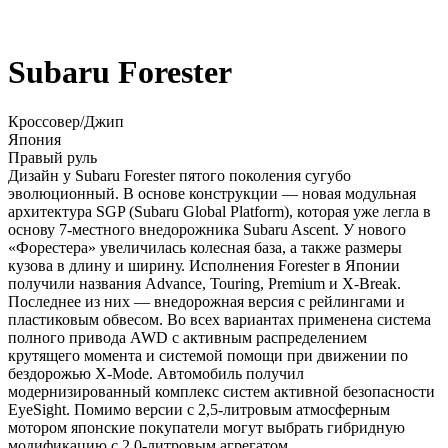
Subaru Forester
Кроссовер/Джип
Япония
Правый руль
Дизайн у Subaru Forester пятого поколения сугубо
эволюционный. В основе конструкции — новая модульная
архитектура SGP (Subaru Global Platform), которая уже легла в
основу 7-местного внедорожника Subaru Ascent. У нового
«Форестера» увеличилась колесная база, а также размеры
кузова в длину и ширину. Исполнения Forester в Японии
получили названия Advance, Touring, Premium и X-Break.
Последнее из них — внедорожная версия с рейлингами и
пластиковым обвесом. Во всех вариантах применена система
полного привода AWD с активным распределением
крутящего момента и системой помощи при движении по
бездорожью X-Mode. Автомобиль получил
модернизированный комплекс систем активной безопасности
EyeSight. Помимо версии с 2,5-литровым атмосферным
мотором японские покупатели могут выбрать гибридную
модификацию с 2,0-литровым агрегатом.