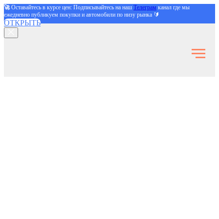
🚀
Оставайтесь в курсе цен: Подписывайтесь на наш
Телеграм
канал где мы
ежедневно публикуем покупки и автомобили по низу рынка 🔰
ОТКРЫТЬ