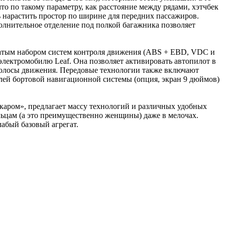
то по такому параметру, как расстояние между рядами, хэтчбек
 нарастить простор по ширине для передних пассажиров.
полнительное отделение под полкой багажника позволяет
атым набором систем контроля движения (ABS + EBD, VDC и
 электромобилю Leaf. Она позволяет активировать автопилот в
 полосы движения. Передовые технологии также включают
лей бортовой навигационной системы (опция, экран 9 дюймов)
-каром», предлагает массу технологий и различных удобных
ьцам (а это преимущественно женщины) даже в мелочах.
абый базовый агрегат.