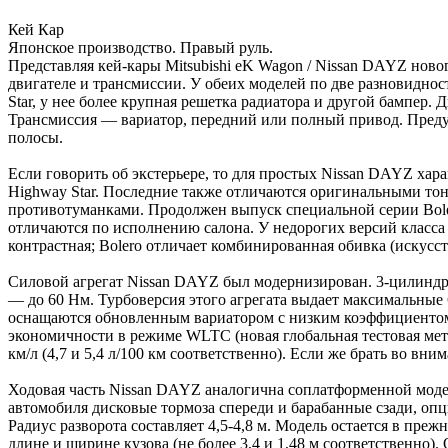
Кей Кар
Японское производство. Правый руль.
Представляя кей-кары Mitsubishi eK Wagon / Nissan DAYZ ново
двигателе и трансмиссии. У обеих моделей по две разновидн
Star, у нее более крупная решетка радиатора и другой бампер. 
Трансмиссия — вариатор, передний или полный привод. Преду
полосы.
Если говорить об экстерьере, то для простых Nissan DAYZ хара
Highway Star. Последние также отличаются оригинальными то
противотуманками. Продолжен выпуск специальной серии Bolero
отличаются по исполнению салона. У недорогих версий класса 
контрастная; Bolero отличает комбинированная обивка (искусств
Силовой агрегат Nissan DAYZ был модернизирован. 3-цилиндр
— до 60 Нм. Турбоверсия этого агрегата выдает максимальные 
оснащаются обновленным вариатором с низким коэффициентом 
экономичности в режиме WLTC (новая глобальная тестовая мет
км/л (4,7 и 5,4 л/100 км соответственно). Если же брать во вн
Ходовая часть Nissan DAYZ аналогична соплатформенной модел
автомобиля дисковые тормоза спереди и барабанные сзади, о
Радиус разворота составляет 4,5-4,8 м. Модель остается в преж
длине и ширине кузова (не более 3,4 и 1,48 м соответственно)