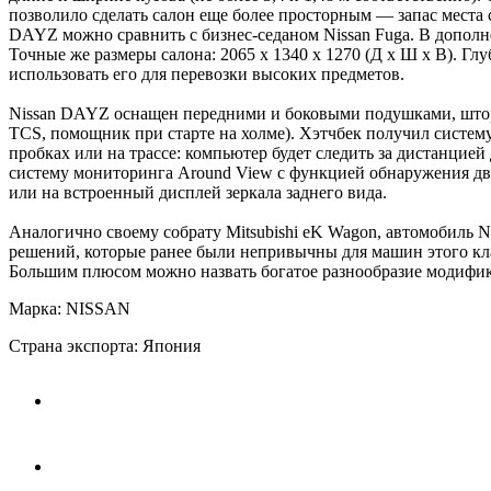
позволило сделать салон еще более просторным — запас места с
DAYZ можно сравнить с бизнес-седаном Nissan Fuga. В дополн
Точные же размеры салона: 2065 x 1340 x 1270 (Д x Ш x В). Г
использовать его для перевозки высоких предметов.
Nissan DAYZ оснащен передними и боковыми подушками, штор
TCS, помощник при старте на холме). Хэтчбек получил систему
пробках или на трассе: компьютер будет следить за дистанци
систему мониторинга Around View с функцией обнаружения дв
или на встроенный дисплей зеркала заднего вида.
Аналогично своему собрату Mitsubishi eK Wagon, автомобиль N
решений, которые ранее были непривычны для машин этого кл
Большим плюсом можно назвать богатое разнообразие модифи
Марка: NISSAN
Страна экспорта: Япония