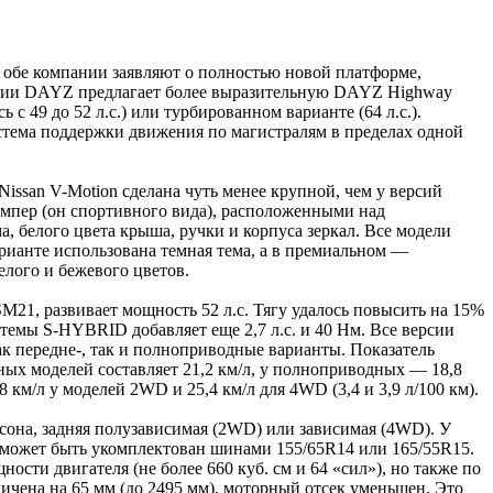
а, обе компании заявляют о полностью новой платформе,
версии DAYZ предлагает более выразительную DAYZ Highway
с 49 до 52 л.с.) или турбированном варианте (64 л.с.).
тема поддержки движения по магистралям в пределах одной
Nissan V-Motion сделана чуть менее крупной, чем у версий
ампер (он спортивного вида), расположенными над
, белого цвета крыша, ручки и корпуса зеркал. Все модели
арианте использована темная тема, а в премиальном —
елого и бежевого цветов.
1, развивает мощность 52 л.с. Тягу удалось повысить на 15%
стемы S-HYBRID добавляет еще 2,7 л.с. и 40 Нм. Все версии
 передне-, так и полноприводные варианты. Показатель
ных моделей составляет 21,2 км/л, у полноприводных — 18,8
 км/л у моделей 2WD и 25,4 км/л для 4WD (3,4 и 3,9 л/100 км).
сона, задняя полузависимая (2WD) или зависимая (4WD). У
 может быть укомплектован шинами 155/65R14 или 165/55R15.
ности двигателя (не более 660 куб. см и 64 «сил»), но также по
личена на 65 мм (до 2495 мм), моторный отсек уменьшен. Это