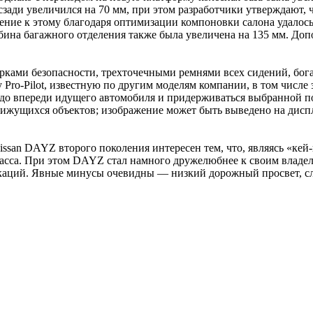
зади увеличился на 70 мм, при этом разработчики утверждают, ч
ение к этому благодаря оптимизации компоновки салона удалось
лубина багажного отделения также была увеличена на 135 мм. До
ками безопасности, трехточечными ремнями всех сидений, бог
 Pro-Pilot, известную по другим моделям компании, в том числе
ей до впереди идущего автомобиля и придерживаться выбранной
ижущихся объектов; изображение может быть выведено на дисп
issan DAYZ второго поколения интересен тем, что, являясь «кей
асса. При этом DAYZ стал намного дружелюбнее к своим владел
каций. Явные минусы очевидны — низкий дорожный просвет, сл