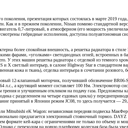
го поколения, презентация которых состоялась в марте 2019 год
ости. Как и в прежнем поколении, Nissan помимо стандартной 
Двигатель 0,7-литровый, в атмосферном (его мощность увеличилась 
смотрены гибридные исполнения, доступна полуавтономная сис
ктерна более спокойная внешность, а решетка радиатора в стиле 
нкими фарами, «уголками» светодиодных огней, встроенных в б
. У этих машин решетка радиатора с отделкой из темного хрома
S и X светлый интерьер, в салоне Highway Star в стандартном в
енная кожа и ткань), отделка интерьера в сочетании розового, б
овый 12-клапанный моторчик, получивший обозначение BR06-SM2
64 л.с., а крутящий момент составляет 100 Нм. Электромотор си
трения и улучшенным откликом на подачу газа. Предложены как
одика с разделением на четыре ездовых цикла) у переднепривод
имание принятый в Японии режим JC08, то здесь получается — 29,8
и Mitsubishi eK Wagon: независимая передняя подвеска МакФер
пционально предлагается электронный стояночный тормоз. DAYZ
нем формате кей-кара с ограничениями не только по объему и мощ
. Однако с переходом на новую платформу колесная база была уве