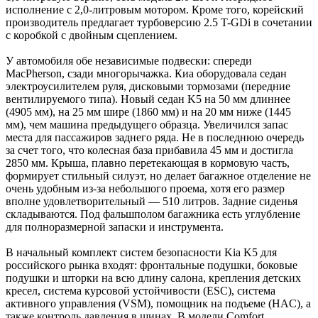
исполнение с 2,0-литровым мотором. Кроме того, корейский
производитель предлагает турбоверсию 2.5 T-GDi в сочетании
с коробкой с двойным сцеплением.
У автомобиля обе независимые подвески: спереди
MacPherson, сзади многорычажка. Киа оборудовала седан
электроусилителем руля, дисковыми тормозами (передние
вентилируемого типа). Новый седан K5 на 50 мм длиннее
(4905 мм), на 25 мм шире (1860 мм) и на 20 мм ниже (1445
мм), чем машина предыдущего образца. Увеличился запас
места для пассажиров заднего ряда. Не в последнюю очередь
за счет того, что колесная база прибавила 45 мм и достигла
2850 мм. Крыша, плавно перетекающая в кормовую часть,
формирует стильный силуэт, но делает багажное отделение не
очень удобным из-за небольшого проема, хотя его размер
вполне удовлетворительный — 510 литров. Задние сиденья
складываются. Под фальшполом багажника есть углубление
для полноразмерной запаски и инструмента.
В начальный комплект систем безопасности Kia K5 для
российского рынка входят: фронтальные подушки, боковые
подушки и шторки на всю длину салона, крепления детских
кресел, система курсовой устойчивости (ESC), система
активного управления (VSM), помощник на подъеме (HAC), а
также контроль давления в шинах. В модели Comfort