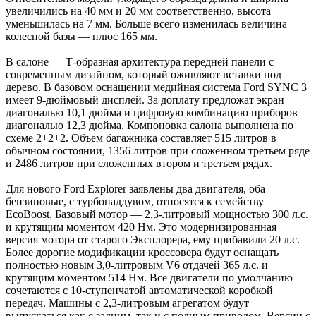
увеличились на 40 мм и 20 мм соответственно, высота
уменьшилась на 7 мм. Больше всего изменилась величина
колесной базы — плюс 165 мм.
В салоне — Т-образная архитектура передней панели с
современным дизайном, который оживляют вставки под
дерево. В базовом оснащении медийная система Ford SYNC 3
имеет 9-дюймовый дисплей. За доплату предложат экран
диагональю 10,1 дюйма и цифровую комбинацию приборов
диагональю 12,3 дюйма. Компоновка салона выполнена по
схеме 2+2+2. Объем багажника составляет 515 литров в
обычном состоянии, 1356 литров при сложенном третьем ряде
и 2486 литров при сложенных втором и третьем рядах.
Для нового Ford Explorer заявлены два двигателя, оба —
бензиновые, с турбонаддувом, относятся к семейству
EcoBoost. Базовый мотор — 2,3-литровый мощностью 300 л.с.
и крутящим моментом 420 Нм. Это модернизированная
версия мотора от старого Эксплорера, ему прибавили 20 л.с.
Более дорогие модификации кроссовера будут оснащать
полностью новым 3,0-литровым V6 отдачей 365 л.с. и
крутящим моментом 514 Нм. Все двигатели по умолчанию
сочетаются с 10-ступенчатой автоматической коробкой
передач. Машины с 2,3-литровым агрегатом будут
выпускаться как с задним, так и с полным приводом. Версии с