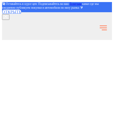
🚀
Оставайтесь в курсе цен: Подписывайтесь на наш
Телеграм
канал где мы
ежедневно публикуем покупки и автомобили по низу рынка 🔰
ОТКРЫТЬ