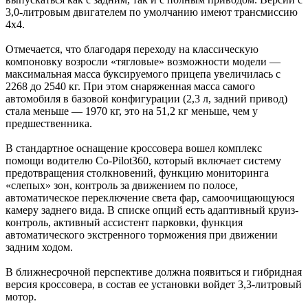
3,0-литровым двигателем по умолчанию имеют трансмиссию
4x4.
Отмечается, что благодаря переходу на классическую
компоновку возросли «тягловые» возможности модели —
максимальная масса буксируемого прицепа увеличилась с
2268 до 2540 кг. При этом снаряженная масса самого
автомобиля в базовой конфигурации (2,3 л, задний привод)
стала меньше — 1970 кг, это на 51,2 кг меньше, чем у
предшественника.
В стандартное оснащение кроссовера вошел комплекс
помощи водителю Co-Pilot360, который включает систему
предотвращения столкновений, функцию мониторинга
«слепых» зон, контроль за движением по полосе,
автоматическое переключение света фар, самоочищающуюся
камеру заднего вида. В списке опций есть адаптивный круиз-
контроль, активный ассистент парковки, функция
автоматического экстренного торможения при движении
задним ходом.
В ближнесрочной перспективе должна появиться и гибридная
версия кроссовера, в состав ее установки войдет 3,3-литровый
мотор.