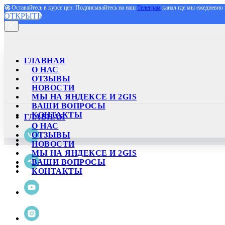
🚀
Оставайтесь в курсе цен: Подписывайтесь на наш
Телеграм
канал где мы ежедневно 
ОТКРЫТЬ
ГЛАВНАЯ
О НАС
ОТЗЫВЫ
НОВОСТИ
МЫ НА ЯНДЕКСЕ И 2GIS
ВАШИ ВОПРОСЫ
КОНТАКТЫ
ГЛАВНАЯ
О НАС
ОТЗЫВЫ
НОВОСТИ
МЫ НА ЯНДЕКСЕ И 2GIS
ВАШИ ВОПРОСЫ
КОНТАКТЫ