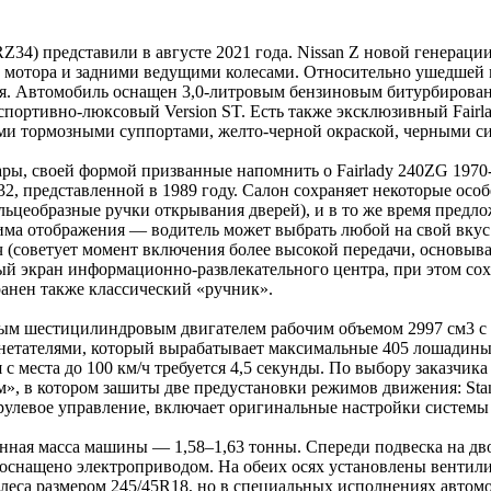
(RZ34) представили в августе 2021 года. Nissan Z новой генера
 мотора и задними ведущими колесами. Относительно ушедшей 
яция. Автомобиль оснащен 3,0-литровым бензиновым битурбиро
спортивно-люксовый Version ST. Есть также эксклюзивный Fairla
 тормозными суппортами, желто-черной окраской, черными сид
ы, своей формой призванные напомнить о Fairlady 240ZG 1970-х 
, представленной в 1989 году. Салон сохраняет некоторые осо
ольцеобразные ручки открывания дверей), и в то же время пре
има отображения — водитель может выбрать любой на свой вкус
ч (советует момент включения более высокой передачи, основыв
й экран информационно-развлекательного центра, при этом сох
анен также классический «ручник».
ровым шестицилиндровым двигателем рабочим объемом 2997 см3 
гнетателями, который вырабатывает максимальные 405 лошадины
с места до 100 км/ч требуется 4,5 секунды. По выбору заказчика
», в котором зашиты две предустановки режимов движения: Stan
 рулевое управление, включает оригинальные настройки системы
женная масса машины — 1,58–1,63 тонны. Спереди подвеска на д
е оснащено электроприводом. На обеих осях установлены вентил
колеса размером 245/45R18, но в специальных исполнениях авто