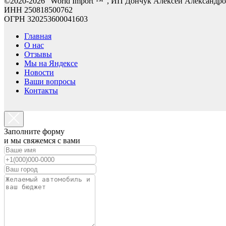
©2
020-2026 "World Import ™", ИП Дончук Алексей Александр
ИНН 250818500762
ОГРН 320253600041603
Главная
О нас
Отзывы
Мы на Яндексе
Новости
Ваши вопросы
Контакты
Заполните форму
и мы свяжемся с вами