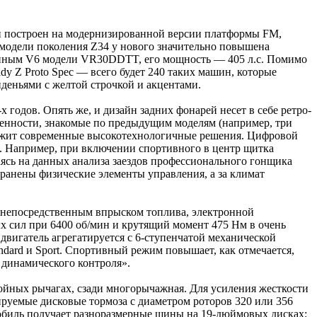
ции построен на модернизированной версии платформы FM,
модели поколения Z34 у нового значительно повышена
ванным V6 модели VR30DDTT, его мощность — 405 л.с. Помимо
dy Z Proto Spec — всего будет 240 таких машин, которые
еньями с желтой строчкой и акцентами.
годов. Опять же, и дизайн задних фонарей несет в себе ретро-
бенности, знакомые по предыдущим моделям (например, три
дложит современные высокотехнологичные решения. Цифровой
. Например, при включении спортивного в центр щитка
аясь на данных анализа заездов профессионального гонщика
ранены физические элементы управления, а за климат
с непосредственным впрыском топлива, электронной
х сил при 6400 об/мин и крутящий момент 475 Нм в очень
 двигатель агрегатируется с 6-ступенчатой механической
dard и Sport. Спортивный режим повышает, как отмечается,
 динамического контроля».
войных рычагах, сзади многорычажная. Для усиления жесткости
ируемые дисковые тормоза с диаметром роторов 320 или 356
мобиль получает разноразмерные шины на 19-дюймовых дисках: