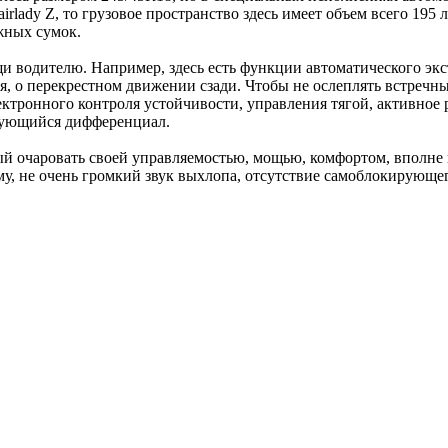
airlady Z, то грузовое пространство здесь имеет объем всего 19
жных сумок.
и водителю. Например, здесь есть функции автоматического эк
я, о перекрестном движении сзади. Чтобы не ослеплять встреч
ектронного контроля устойчивости, управления тягой, активное
рующийся дифференциал.
ный очаровать своей управляемостью, мощью, комфортом, вполн
 не очень громкий звук выхлопа, отсутствие самоблокирующег