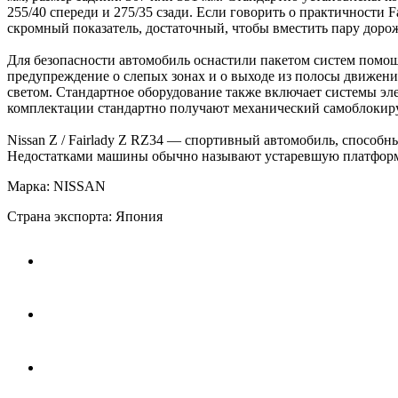
255/40 спереди и 275/35 сзади. Если говорить о практичности F
скромный показатель, достаточный, чтобы вместить пару доро
Для безопасности автомобиль оснастили пакетом систем помощ
предупреждение о слепых зонах и о выходе из полосы движени
светом. Стандартное оборудование также включает системы эл
комплектации стандартно получают механический самоблоки
Nissan Z / Fairlady Z RZ34 — спортивный автомобиль, способ
Недостатками машины обычно называют устаревшую платформу,
Марка: NISSAN
Страна экспорта: Япония