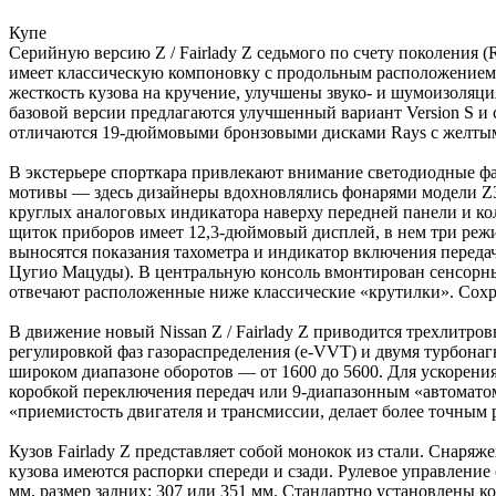
Купе
Серийную версию Z / Fairlady Z седьмого по счету поколения 
имеет классическую компоновку с продольным расположением
жесткость кузова на кручение, улучшены звуко- и шумоизол
базовой версии предлагаются улучшенный вариант Version S и 
отличаются 19-дюймовыми бронзовыми дисками Rays с желтыми
В экстерьере спорткара привлекают внимание светодиодные фар
мотивы — здесь дизайнеры вдохновлялись фонарями модели Z32
круглых аналоговых индикатора наверху передней панели и к
щиток приборов имеет 12,3-дюймовый дисплей, в нем три реж
выносятся показания тахометра и индикатор включения переда
Цугио Мацуды). В центральную консоль вмонтирован сенсорны
отвечают расположенные ниже классические «крутилки». Сохр
В движение новый Nissan Z / Fairlady Z приводится трехлит
регулировкой фаз газораспределения (e-VVT) и двумя турбона
широком диапазоне оборотов — от 1600 до 5600. Для ускорения 
коробкой переключения передач или 9-диапазонным «автоматом
«приемистость двигателя и трансмиссии, делает более точным
Кузов Fairlady Z представляет собой монокок из стали. Снаря
кузова имеются распорки спереди и сзади. Рулевое управлени
мм, размер задних: 307 или 351 мм. Стандартно установлены 