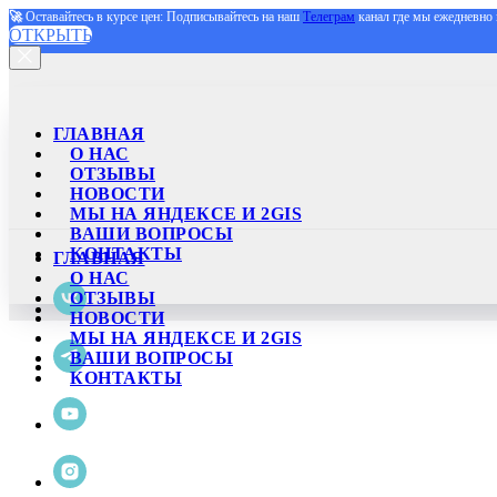
🚀
Оставайтесь в курсе цен: Подписывайтесь на наш
Телеграм
канал где мы ежедневно 
ОТКРЫТЬ
ГЛАВНАЯ
О НАС
ОТЗЫВЫ
НОВОСТИ
МЫ НА ЯНДЕКСЕ И 2GIS
ВАШИ ВОПРОСЫ
КОНТАКТЫ
ГЛАВНАЯ
О НАС
ОТЗЫВЫ
НОВОСТИ
МЫ НА ЯНДЕКСЕ И 2GIS
ВАШИ ВОПРОСЫ
КОНТАКТЫ