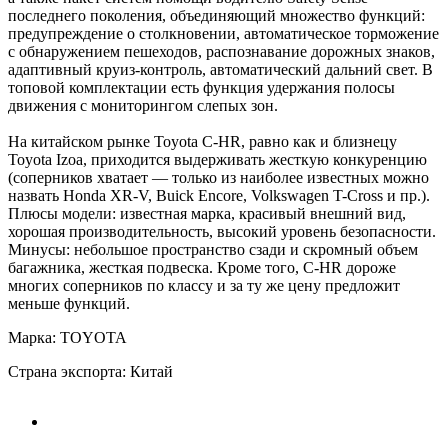
последнего поколения, объединяющий множество функций:
предупреждение о столкновении, автоматическое торможение
с обнаружением пешеходов, распознавание дорожных знаков,
адаптивный круиз-контроль, автоматический дальний свет. В
топовой комплектации есть функция удержания полосы
движения с мониторингом слепых зон.
На китайском рынке Toyota С-HR, равно как и близнецу
Toyota Izoa, приходится выдерживать жесткую конкуренцию
(соперников хватает — только из наиболее известных можно
назвать Honda XR-V, Buick Encore, Volkswagen T-Cross и пр.).
Плюсы модели: известная марка, красивый внешний вид,
хорошая производительность, высокий уровень безопасности.
Минусы: небольшое пространство сзади и скромный объем
багажника, жесткая подвеска. Кроме того, C-HR дороже
многих соперников по классу и за ту же цену предложит
меньше функций.
Марка: TOYOTA
Страна экспорта: Китай