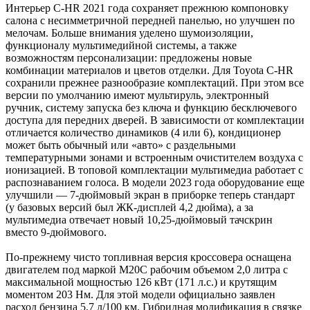
Интерьер C-HR 2021 года сохраняет прежнюю компоновку
салона с несимметричной передней панелью, но улучшен по
мелочам. Больше внимания уделено шумоизоляции,
функционалу мультимедийной системы, а также
возможностям персонализации: предложены новые
комбинации материалов и цветов отделки. Для Toyota C-HR
сохранили прежнее разнообразие комплектаций. При этом все
версии по умолчанию имеют мультируль, электронный
ручник, систему запуска без ключа и функцию бесключевого
доступа для передних дверей. В зависимости от комплектации
отличается количество динамиков (4 или 6), кондиционер
может быть обычный или «авто» с раздельными
температурными зонами и встроенным очистителем воздуха с
ионизацией. В топовой комплектации мультимедиа работает с
распознаванием голоса. В модели 2023 года оборудование еще
улучшили — 7-дюймовый экран в приборке теперь стандарт
(у базовых версий был ЖК-дисплей 4,2 дюйма), а за
мультимедиа отвечает новый 10,25-дюймовый тачскрин
вместо 9-дюймового.
По-прежнему чисто топливная версия кроссовера оснащена
двигателем под маркой M20C рабочим объемом 2,0 литра с
максимальной мощностью 126 кВт (171 л.с.) и крутящим
моментом 203 Нм. Для этой модели официально заявлен
расход бензина 5,7 л/100 км. Гибридная модификация в связке