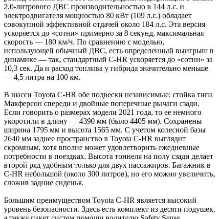
2,0-литрового ДВС производительностью в 144 л.с. и
электродвигателя мощностью 80 кВт (109 л.с.) обладает
совокупной эффективной отдачей около 184 л.с. Эта версия
ускоряется до «сотни» примерно за 8 секунд, максимальная
скорость — 180 км/ч. По сравнению с моделью,
использующей обычный ДВС, есть определенный выигрыш в
динамике — так, стандартный C-HR ускоряется до «сотни» за
10,3 сек. Да и расход топлива у гибрида значительно меньше
— 4,5 литра на 100 км.
В шасси Toyota C-HR обе подвески независимые: стойка типа
Макферсон спереди и двойные поперечные рычаги сзади.
Если говорить о размерах модели 2021 года, то ее немного
укоротили в длину — 4390 мм (было 4405 мм). Сохранены
ширина 1795 мм и высота 1565 мм. С учетом колесной базы
2640 мм заднее пространство в Toyota С-HR выглядит
скромным, хотя вполне может удовлетворить ежедневные
потребности в поездках. Высота тоннеля на полу сзади делает
второй ряд удобным только для двух пассажиров. Багажник в
С-HR небольшой (около 300 литров), но его можно увеличить,
сложив задние сиденья.
Большим преимуществом Toyota С-HR является высокий
уровень безопасности. Здесь есть комплект из десяти подушек,
а также пакет систем помощи водителю Safety Sense