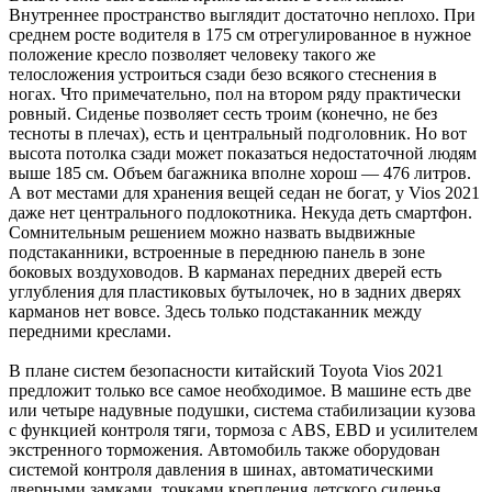
Внутреннее пространство выглядит достаточно неплохо. При
среднем росте водителя в 175 см отрегулированное в нужное
положение кресло позволяет человеку такого же
телосложения устроиться сзади безо всякого стеснения в
ногах. Что примечательно, пол на втором ряду практически
ровный. Сиденье позволяет сесть троим (конечно, не без
тесноты в плечах), есть и центральный подголовник. Но вот
высота потолка сзади может показаться недостаточной людям
выше 185 см. Объем багажника вполне хорош — 476 литров.
А вот местами для хранения вещей седан не богат, у Vios 2021
даже нет центрального подлокотника. Некуда деть смартфон.
Сомнительным решением можно назвать выдвижные
подстаканники, встроенные в переднюю панель в зоне
боковых воздуховодов. В карманах передних дверей есть
углубления для пластиковых бутылочек, но в задних дверях
карманов нет вовсе. Здесь только подстаканник между
передними креслами.
В плане систем безопасности китайский Toyota Vios 2021
предложит только все самое необходимое. В машине есть две
или четыре надувные подушки, система стабилизации кузова
с функцией контроля тяги, тормоза с ABS, EBD и усилителем
экстренного торможения. Автомобиль также оборудован
системой контроля давления в шинах, автоматическими
дверными замками, точками крепления детского сиденья