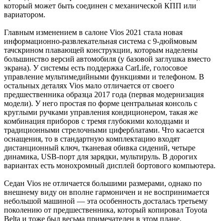
который может быть соединен с механической КПП или
вариатором.
Главным изменением в салоне Vios 2021 стала новая
информационно-развлекательная система с 9-дюймовым
тачскрином плавающей конструкции, которым наделены
большинство версий автомобиля (у базовой заглушка вместо
экрана). У системы есть поддержка CarLife, голосовое
управление мультимедийными функциями и телефоном. В
остальных деталях Vios мало отличается от своего
предшественника образца 2017 года (первая модернизация
модели). У него простая по форме центральная консоль с
круглыми ручками управления кондиционером, такая же
комбинация приборов с тремя глубокими колодцами и
традиционными стрелочными циферблатами. Что касается
оснащения, то в стандартную комплектацию входят
дистанционный ключ, тканевая обивка сидений, четыре
динамика, USB-порт для зарядки, мультируль. В дорогих
вариантах есть монохромный дисплей бортового компьютера.
Седан Vios не отличается большими размерами, однако по
внешнему виду он вполне гармоничен и не воспринимается
небольшой машиной — эта особенность досталась третьему
поколению от предшественника, который копировал Toyota
Belta и тоже был весьма примечателен в этом плане.