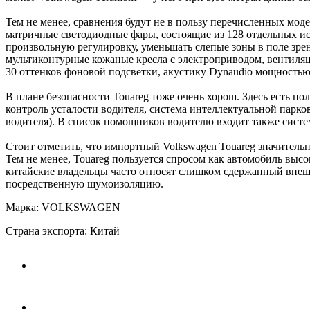
Тем не менее, сравнения будут не в пользу перечисленных мо
матричные светодиодные фары, состоящие из 128 отдельных и
произвольную регулировку, уменьшать слепые зоны в поле зре
мультиконтурные кожаные кресла с электроприводом, вентиля
30 оттенков фоновой подсветки, акустику Dynaudio мощностью 
В плане безопасности Touareg тоже очень хорош. Здесь есть 
контроль усталости водителя, система интеллектуальной парко
водителя). В список помощников водителю входит также систе
Стоит отметить, что импортный Volkswagen Touareg значитель
Тем не менее, Touareg пользуется спросом как автомобиль вы
китайские владельцы часто относят слишком сдержанный внеш
посредственную шумоизоляцию.
Марка: VOLKSWAGEN
Страна экспорта: Китай