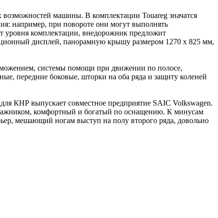
их возможностей машины. В комплектации Touareg значатся
ия: например, при повороте они могут выполнять
 от уровня комплектации, внедорожник предложит
кционный дисплей, панорамную крышу размером 1270 х 825 мм,
орможением, системы помощи при движении по полосе,
ные, передние боковые, шторки на оба ряда и защиту коленей
е для КНР выпускает совместное предприятие SAIC Volkswagen.
багажником, комфортный и богатый по оснащению. К минусам
ьер, мешающий ногам выступ на полу второго ряда, довольно