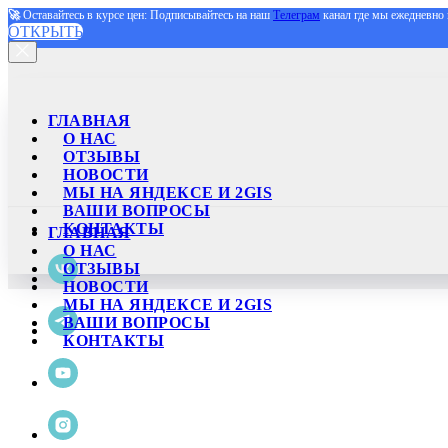
🚀
Оставайтесь в курсе цен: Подписывайтесь на наш
Телеграм
канал где мы ежедневно 
ОТКРЫТЬ
ГЛАВНАЯ
О НАС
ОТЗЫВЫ
НОВОСТИ
МЫ НА ЯНДЕКСЕ И 2GIS
ВАШИ ВОПРОСЫ
КОНТАКТЫ
ГЛАВНАЯ
О НАС
ОТЗЫВЫ
НОВОСТИ
МЫ НА ЯНДЕКСЕ И 2GIS
ВАШИ ВОПРОСЫ
КОНТАКТЫ