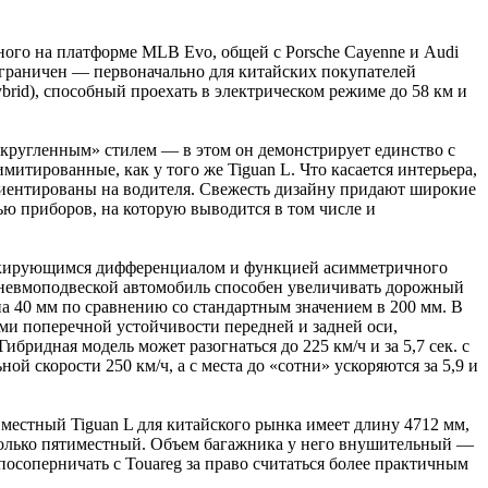
ного на платформе MLB Evo, общей с Porsche Cayenne и Audi
ограничен — первоначально для китайских покупателей
ybrid), способный проехать в электрическом режиме до 58 км и
кругленным» стилем — в этом он демонстрирует единство с
итированные, как у того же Tiguan L. Что касается интерьера,
ориентированы на водителя. Свежесть дизайну придают широкие
 приборов, на которую выводится в том числе и
блокирующимся дифференциалом и функцией асимметричного
 пневмоподвеской автомобиль способен увеличивать дорожный
 40 мм по сравнению со стандартным значением в 200 мм. В
ами поперечной устойчивости передней и задней оси,
ридная модель может разогнаться до 225 км/ч и за 5,7 сек. с
 скорости 250 км/ч, а с места до «сотни» ускоряются за 5,9 и
, местный Tiguan L для китайского рынка имеет длину 4712 мм,
g только пятиместный. Объем багажника у него внушительный —
посоперничать с Touareg за право считаться более практичным