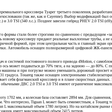
ремиального кроссовера Туарег третьего поколения, разработан
Чехословакии (так же, как и Cayenne). Выбор модификаций был 
 и 3.0 TSI (340 л.с.). Позднее завезли гибрид PHEV 2.0 TSI (eH
го формы стали более строгими по сравнению с предыдущим «за
ь новому кроссоверу придают реальные выхлопные трубы, а не им
етричной формой, при этом центральная часть и главный экран 
лки. Автомобиль оснащен полноразмерной цифровой ЖК-панелью
едач и системой постоянного полного привода 4Motion, с само
ю ось может подаваться до 70% тяги, а на заднюю — до 80%. С
из машины и при погрузке можно уменьшить дорожный просвет на
о 31 градуса. Touareg также оснащен электронными стабилизатор
 себя флагманский кроссовер и в плане скоростных данных. Гиб
обычными ДВС 2.0 TSI и 3.0 TSI имеют ограничение максимальной
ту 1702 мм, а колесная база составляет 2894 мм. Для сравнения
мм. Что интересно, Tiguan L может быть семиместным, а Touare
an L максимальный объем 1780 литров). Но на китайском рынке 
агажник имеет максимальный объем 2415 литров.