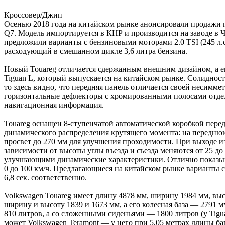
Кроссовер/Джип
Осенью 2018 года на китайском рынке анонсировали продажи п
Q7. Модель импортируется в КНР и производится на заводе в 
предложили варианты с бензиновыми моторами 2.0 TSI (245 л.с.)
расходующий в смешанном цикле 3,6 литра бензина.
Новый Touareg отличается сдержанным внешним дизайном, а е
Tiguan L, который выпускается на китайском рынке. Солидност
то здесь видно, что передняя панель отличается своей несимм
горизонтальные дефлекторы с хромированными полосами отде
навигационная информация.
Touareg оснащен 8-ступенчатой автоматической коробкой пер
динамического распределения крутящего момента: на передню
просвет до 270 мм для улучшения проходимости. При выходе 
зависимости от высоты углы въезда и съезда меняются от 25 д
улучшающими динамические характеристики. Отлично показывает
0 до 100 км/ч. Предлагающиеся на китайском рынке варианты с 
6,8 сек. соответственно.
Volkswagen Touareg имеет длину 4878 мм, ширину 1984 мм, высо
ширину и высоту 1839 и 1673 мм, а его колесная база — 2791 
810 литров, а со сложенными сиденьями — 1800 литров (у Tigu
может Volkswagen Teramont — у него при 5,05 метрах длины б