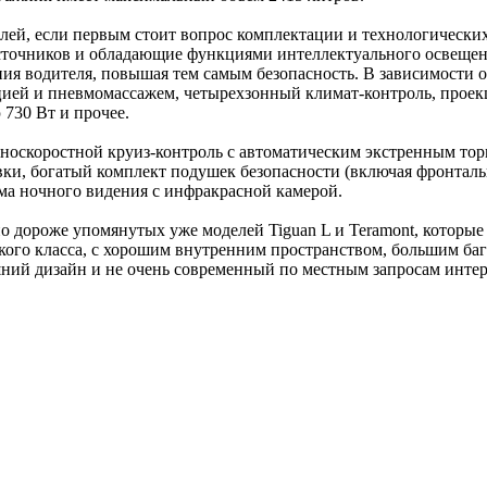
делей, если первым стоит вопрос комплектации и технологическ
сточников и обладающие функциями интеллектуального освещен
ния водителя, повышая тем самым безопасность. В зависимости
цией и пневмомассажем, четырехзонный климат-контроль, прое
730 Вт и прочее.
полноскоростной круиз-контроль с автоматическим экстренным т
вки, богатый комплект подушек безопасности (включая фронталь
ма ночного видения с инфракрасной камерой.
но дороже упомянутых уже моделей Tiguan L и Teramont, которы
сокого класса, с хорошим внутренним пространством, большим 
ний дизайн и не очень современный по местным запросам интер