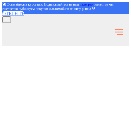
🚀
Оставайтесь в курсе цен: Подписывайтесь на наш
Телеграм
канал где мы
ежедневно публикуем покупки и автомобили по низу рынка 🔰
ОТКРЫТЬ