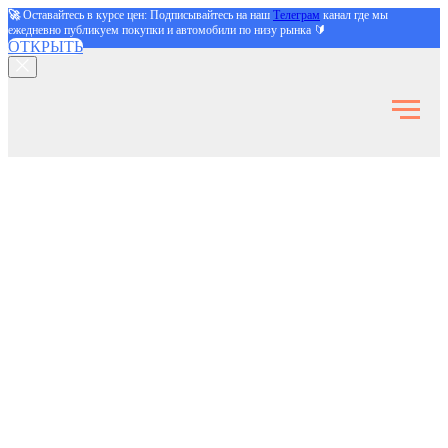
🚀
Оставайтесь в курсе цен: Подписывайтесь на наш
Телеграм
канал где мы
ежедневно публикуем покупки и автомобили по низу рынка 🔰
ОТКРЫТЬ