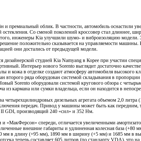
н и премиальный облик. В частности, автомобиль оснастили ув
й остекления. Со сменой поколений кроссовер стал длиннее, ши
того, инженеры Kia улучшили шумо- и виброизоляцию модели. Э
ое решение положительно сказывается на управляемости машины
ацией они достались от предыдущей модели.
ался дизайнерской студией Kia Namyang в Корее при участии сп
ртивный. Интерьер нового Sorento выглядит достаточно качеств
лы и кожа в отделке создают атмосферу автомобиля высокого кла
ан второго ряда оборудован системой складывания в пропорции 
вый Sorento оборудовали системой кругового обзора с четырьм
ча из кармана или сумки владельца, если он находится в непоср
ва четырехцилиндровых дизельных агрегата объемом 2,0 литра (186
ключения передач. Привод у машины может быть как передним, т
 II GDI, производящий 240 «сил» и 352 Нм.
и «МакФерсон» спереди, отличается увеличенными амортизатор
иченные внешние габариты и удлиненная колесная база (+80 мм
 мм в длину (+95 мм), 1890 мм в ширину (+5 мм) и 1685 мм в вы
отсека теперь составляет 605 литров (по стандарту VDA), что на