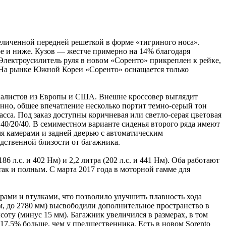
еличенной передней решеткой в форме «тигриного носа».
ре и ниже. Кузов — жестче примерно на 14% благодаря
лектроусилитель руля в новом «Соренто» прикреплен к рейке,
. На рынке Южной Кореи «Соренто» оснащается только
ециалистов из Европы и США. Внешне кроссовер выглядит
енно, общее впечатление несколько портит темно-серый тон
сса. Под заказ доступны коричневая или светло-серая цветовая
40/20/40. В семиместном варианте сиденья второго ряда имеют
я камерами и задней дверью с автоматическим
едственной близости от багажника.
 л.с. и 402 Нм) и 2,2 литра (202 л.с. и 441 Нм). Оба работают
ак и полным. С марта 2017 года в моторной гамме для
ами и втулками, что позволило улучшить плавность хода
, до 2780 мм) высвободили дополнительное пространство в
соту (минус 15 мм). Багажник увеличился в размерах, в том
 17,5% больше, чем у предшественника. Есть в новом Sorento