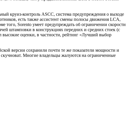
льный круиз-контроль ASCC, система предупреждения о выходе
отников, есть также ассистент смены полосы движения LCA,
 того, Sorento умеет предупреждать об ограничении скорости
чей штамповки в конструкциях передних и средних стоек (с
чил высокие оценки, в частности, рейтинг «Лучший выбор
йской версии сохранили почти те же показатели мощности и
но скучноват. Многие владельцы жалуются на ограниченные