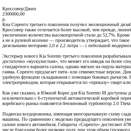
Кроссовер/Джип
2300000,00
р.
Киа Соренто третьего поколения получил эволюционный дизай
Кроссовер также отличается более высокой, чем прежде, линие
увеличению количества высокопрочной стали до 52,7%. Кроме 
а не к рулевой колонке — производитель утверждает, что так
дизельными моторами 2,0 и 2,2 литра — с небольшой модерниз
Экстерьер нового Kia Sorento третьего поколения разрабатыв
достаточно «мускулистым», что меняет его имидж на более спо
стандартного варианта салона, однако мягкие на ощупь материа
гамма. Соренто предлагает пяти- или семиместные версии. Див
удобную функцию складывания с помощью боковых рычагов. Но
электроприводом, которая открывается по «приказу» смарт-клю
Как уже сказано, в Южной Корее для Kia Sorento III доступны д
исключительно с 6-ступенчатой автоматической коробкой пере
корейского рынка появляется бензиновый турбомотор 2.0 Theta
Подвеска вседорожника, имеющая многорычажную схему сзади 
машины. По сравнению с моделью предыдущего поколения увел
салоне нового автомобиля. Габариты «Соренто» достигают 4780
числе благодаря более низкому полу, при этом объем грузового 