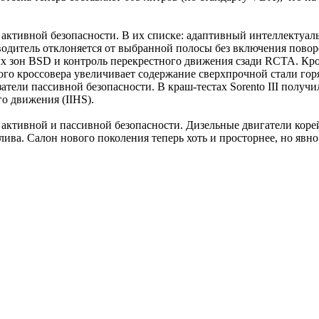
 активной безопасности. В их списке: адаптивный интеллектуа
одитель отклоняется от выбранной полосы без включения повор
 зон BSD и контроль перекрестного движения сзади RCTA. Кроме
го кроссовера увеличивает содержание сверхпрочной стали горя
азатели пассивной безопасности. В краш-тестах Sorento III полу
о движения (IIHS).
 активной и пассивной безопасности. Дизельные двигатели коре
плива. Салон нового поколения теперь хоть и просторнее, но яв