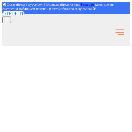
🚀
Оставайтесь в курсе цен: Подписывайтесь на наш
Телеграм
канал где мы
ежедневно публикуем покупки и автомобили по низу рынка 🔰
ОТКРЫТЬ