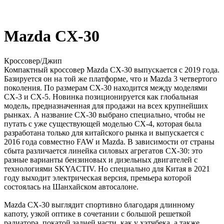
Mazda CX-30
Кроссовер/Джип
Компактный кроссовер Mazda CX-30 выпускается с 2019 года.
Базируется он на той же платформе, что и Mazda 3 четвертого
поколения. По размерам CX-30 находится между моделями
CX-3 и CX-5. Новинка позиционируется как глобальная
модель, предназначенная для продажи на всех крупнейших
рынках. А название CX-30 выбрано специально, чтобы не
путать с уже существующей моделью СХ-4, которая была
разработана только для китайского рынка и выпускается с
2016 года совместно FAW и Mazda. В зависимости от страны
сбыта различается линейка силовых агрегатов CX-30: это
разные варианты бензиновых и дизельных двигателей с
технологиями SKYACTIV. Но специально для Китая в 2021
году выходит электрическая версия, премьера которой
состоялась на Шанхайском автосалоне.
Mazda CX-30 выглядит спортивно благодаря длинному
капоту, узкой оптике в сочетании с большой решеткой
радиатора, покатой задней части, как у хэтчбека, а также