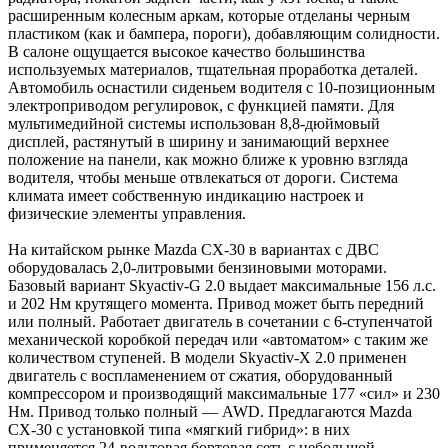
расширенным колесным аркам, которые отделаны черным
пластиком (как и бампера, пороги), добавляющим солидности.
В салоне ощущается высокое качество большинства
используемых материалов, тщательная проработка деталей.
Автомобиль оснастили сиденьем водителя с 10-позиционным
электроприводом регулировок, с функцией памяти. Для
мультимедийной системы использован 8,8-дюймовый
дисплей, растянутый в ширину и занимающий верхнее
положение на панели, как можно ближе к уровню взгляда
водителя, чтобы меньше отвлекаться от дороги. Система
климата имеет собственную индикацию настроек и
физические элементы управления.
На китайском рынке Mazda CX-30 в вариантах с ДВС
оборудовалась 2,0-литровыми бензиновыми моторами.
Базовый вариант Skyactiv-G 2.0 выдает максимальные 156 л.с.
и 202 Нм крутящего момента. Привод может быть передний
или полный. Работает двигатель в сочетании с 6-ступенчатой
механической коробкой передач или «автоматом» с таким же
количеством ступеней. В модели Skyactiv-X 2.0 применен
двигатель с воспламенением от сжатия, оборудованный
компрессором и производящий максимальные 177 «сил» и 230
Нм. Привод только полный — AWD. Предлагаются Mazda
CX-30 с установкой типа «мягкий гибрид»: в них
применяется 24-вольтовая бортовая сеть с небольшой