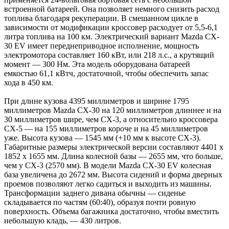
встроенной батареей. Она позволяет немного снизить расход
топлива благодаря рекуперации. В смешанном цикле в
зависимости от модификации кроссовер расходует от 5,5-6,1
литра топлива на 100 км. Электрический вариант Mazda CX-
30 EV имеет переднеприводное исполнение, мощность
электромотора составляет 160 кВт, или 218 л.с., а крутящий
момент — 300 Нм. Эта модель оборудована батареей
емкостью 61,1 кВтч, достаточной, чтобы обеспечить запас
хода в 450 км.
При длине кузова 4395 миллиметров и ширине 1795
миллиметров Mazda CX-30 на 120 миллиметров длиннее и на
30 миллиметров шире, чем CX-3, а относительно кроссовера
CX-5 — на 155 миллиметров короче и на 45 миллиметров
уже. Высота кузова — 1545 мм (+10 мм к высоте CX-3).
Габаритные размеры электрической версии составляют 4401 x
1852 x 1655 мм. Длина колесной базы — 2655 мм, что больше,
чем у CX-3 (2570 мм). В модели Mazda CX-30 EV колесная
база увеличена до 2672 мм. Высота сидений и форма дверных
проемов позволяют легко садиться и выходить из машины.
Трансформации заднего дивана обычны — сиденье
складывается по частям (60:40), образуя почти ровную
поверхность. Объема багажника достаточно, чтобы вместить
небольшую кладь, — 430 литров.