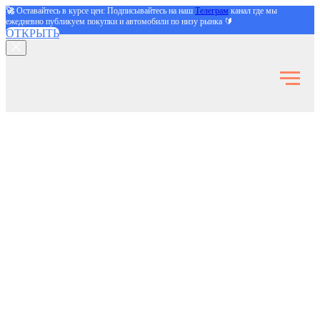
🚀
Оставайтесь в курсе цен: Подписывайтесь на наш
Телеграм
канал где мы
ежедневно публикуем покупки и автомобили по низу рынка 🔰
ОТКРЫТЬ