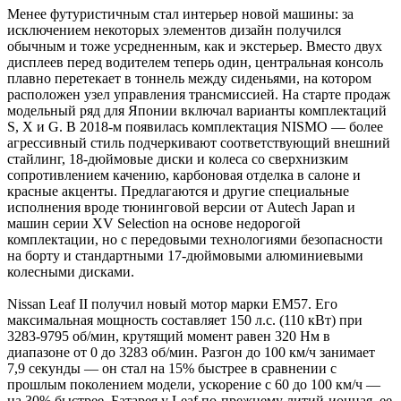
Менее футуристичным стал интерьер новой машины: за
исключением некоторых элементов дизайн получился
обычным и тоже усредненным, как и экстерьер. Вместо двух
дисплеев перед водителем теперь один, центральная консоль
плавно перетекает в тоннель между сиденьями, на котором
расположен узел управления трансмиссией. На старте продаж
модельный ряд для Японии включал варианты комплектаций
S, X и G. В 2018-м появилась комплектация NISMO — более
агрессивный стиль подчеркивают соответствующий внешний
стайлинг, 18-дюймовые диски и колеса со сверхнизким
сопротивлением качению, карбоновая отделка в салоне и
красные акценты. Предлагаются и другие специальные
исполнения вроде тюнинговой версии от Autech Japan и
машин серии XV Selection на основе недорогой
комплектации, но с передовыми технологиями безопасности
на борту и стандартными 17-дюймовыми алюминиевыми
колесными дисками.
Nissan Leaf II получил новый мотор марки EM57. Его
максимальная мощность составляет 150 л.с. (110 кВт) при
3283-9795 об/мин, крутящий момент равен 320 Нм в
диапазоне от 0 до 3283 об/мин. Разгон до 100 км/ч занимает
7,9 секунды — он стал на 15% быстрее в сравнении с
прошлым поколением модели, ускорение с 60 до 100 км/ч —
на 30% быстрее. Батарея у Leaf по-прежнему литий-ионная, ее