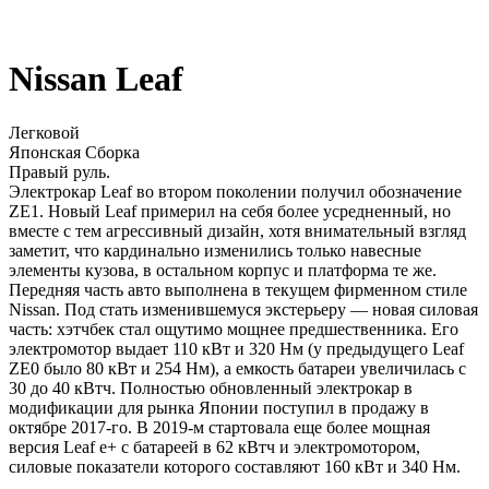
Nissan Leaf
Легковой
Японская Сборка
Правый руль.
Электрокар Leaf во втором поколении получил обозначение
ZE1. Новый Leaf примерил на себя более усредненный, но
вместе с тем агрессивный дизайн, хотя внимательный взгляд
заметит, что кардинально изменились только навесные
элементы кузова, в остальном корпус и платформа те же.
Передняя часть авто выполнена в текущем фирменном стиле
Nissan. Под стать изменившемуся экстерьеру — новая силовая
часть: хэтчбек стал ощутимо мощнее предшественника. Его
электромотор выдает 110 кВт и 320 Нм (у предыдущего Leaf
ZE0 было 80 кВт и 254 Нм), а емкость батареи увеличилась с
30 до 40 кВтч. Полностью обновленный электрокар в
модификации для рынка Японии поступил в продажу в
октябре 2017-го. В 2019-м стартовала еще более мощная
версия Leaf e+ с батареей в 62 кВтч и электромотором,
силовые показатели которого составляют 160 кВт и 340 Нм.