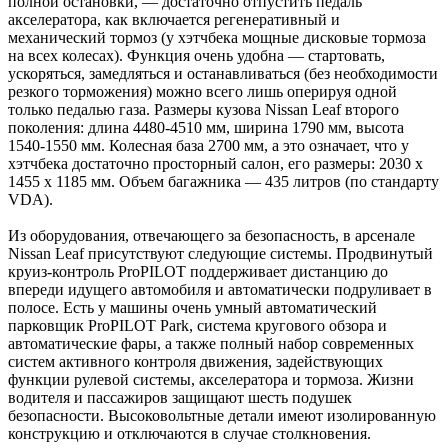
полной остановки, — достаточно отпустить педаль
акселератора, как включается регенеративный и
механический тормоз (у хэтчбека мощные дисковые тормоза
на всех колесах). Функция очень удобна — стартовать,
ускоряться, замедляться и останавливаться (без необходимости
резкого торможения) можно всего лишь оперируя одной
только педалью газа. Размеры кузова Nissan Leaf второго
поколения: длина 4480-4510 мм, ширина 1790 мм, высота
1540-1550 мм. Колесная база 2700 мм, а это означает, что у
хэтчбека достаточно просторный салон, его размеры: 2030 х
1455 х 1185 мм. Объем багажника — 435 литров (по стандарту
VDA).
Из оборудования, отвечающего за безопасность, в арсенале
Nissan Leaf присутствуют следующие системы. Продвинутый
круиз-контроль ProPILOT поддерживает дистанцию до
впереди идущего автомобиля и автоматически подруливает в
полосе. Есть у машины очень умный автоматический
парковщик ProPILOT Park, система кругового обзора и
автоматические фары, а также полный набор современных
систем активного контроля движения, задействующих
функции рулевой системы, акселератора и тормоза. Жизни
водителя и пассажиров защищают шесть подушек
безопасности. Высоковольтные детали имеют изолированную
конструкцию и отключаются в случае столкновения.