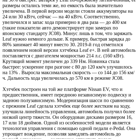
размеры остались теми же, но емкость была значительно
увеличена. В первой версии модели стояли аккумуляторы на
24 или 30 кВтч, сейчас — на 40 кВтч. Соответственно,
увеличился и запас хода примерно в два раза — до 400 км
(такие показатели авто демонстрирует при замерах по
японскому стандарту JC08). Минус лишь в том, что заряжать
Leaf нужно немного дольше. К примеру, быстрая зарядка до
80% занимает 40 минут вместо 30. 2019-й год отметился
появлением новой версии хэтчбека Leaf e+. В ней автомобиль
поставляется с двигателем мощностью 214 л.с. (160 кВт).
Крутящий момент увеличен до 339 Нм. Новинка стала
быстрее: ускорение при разгоне с 80 до 120 км/ч улучшилось
на 13% . Выросла максимальная скорость — со 144 до 156 км/
ч. Дальность хода увеличилась до 570 км в режиме JC08.
Хэтчбек построен на той же платформе Nissan EV, что и
предшественник, имеет переднюю независимую подвеску и
заднюю полузависимую. Модернизация шасси по сравнению
с прежним Leaf сделала хэтчбек еще более жестким на ходу,
улучшила линейность управления, автомобиль получил более
низкий центр тяжести. Он оборудован дисками размером 16,
17 или 18 дюймов. Одной из особенностей модели является
технология управления с помощью одной педали e-Pedal. Она
упрощает вождение, позволяя замедлять автомобиль до