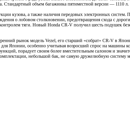
а. Стандартный объем багажника пятиместной версии — 1110 л
укции кузова, а также наличия передовых электронных систем. 
дения о лобовом столкновении, предотвращения схода с дороги
 контролем тяги. Новый Honda CR-V получил шесть подушек без
тренний рынок модель Vezel, его старший «собрат» CR-V в Япон
у для Японии, особенно учитывая возросший спрос на машины к
ункций, порадует своим более вместительным салоном и значите
комплектации, небольшой бак, не самую дружелюбную систему м