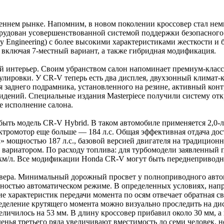
ннем рынке. Напомним, в новом поколении кроссовер стал немно
орудован усовершенствованной системой поддержки безопасног
y Engineering) с более высокими характеристиками жесткости и
 включая 7-местный вариант, а также гибридная модификация.
 интерьер. Своим убранством салон напоминает премиум-класс. 
улировки. У CR-V теперь есть два дисплея, двухзонный климат-
 заднего подрамника, установленного на резине, активный кон
идений. Специальные издания Masterpiece получили систему от
е исполнение салона.
ыть модель CR-V Hybrid. В таком автомобиле применяется 2,0
ектромотор еще больше — 184 л.с. Общая эффективная отдача дос
» мощностью 187 л.с., базовой версией двигателя на традиционн
 с вариатором. По расходу топлива: для турбомодели заявленный
5,8 км/л. Все модификации Honda CR-V могут быть переднеприв
овера. Минимальный дорожный просвет у полноприводного автом
остью автоматическом режиме. В определенных условиях, напри
е характеристик передачи момента по осям отвечает обратная св
еделение крутящего момента можно визуально проследить на ди
величилось на 53 мм. В длину кроссовер прибавил около 30 мм,
енья третьего ряда увеличивают вместимость до семи человек, но