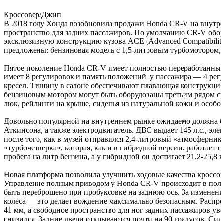
Кроссовер/Джип
В 2018 году Хонда возобновила продажи Honda CR-V на внутре
пространство для задних пассажиров. По умолчанию CR-V об
эксклюзивную конструкцию кузова ACE (Advanced Compatibilit
предложены: бензиновая модель с 1,5-литровым турбомотором,
Пятое поколение Honda CR-V имеет полностью переработанный
имеет 8 регулировок и память положений, у пассажира — 4 рег
кресел. Тишину в салоне обеспечивают плавающая конструкция
бензиновым мотором могут быть оборудованы третьим рядом с
люк, рейлинги на крыше, сиденья из натуральной кожи и особо
Довольно популярной на внутреннем рынке ожидаемо должна б
Аткинсона, а также электродвигатель. ДВС выдает 145 л.с., эл
после того, как в музей отправился 2,4-литровый «атмосферник
«турбочетверка», которая, как и в гибридной версии, работает
пробега на литр бензина, а у гибридной он достигает 21,2-2
Новая платформа позволила улучшить ходовые качества кросс
Управление полным приводом у Honda CR-V происходит в полн
быть переброшено при пробуксовке на заднюю ось. За изменени
колеса — это делает вождение максимально безопасным. Распр
41 мм, а свободное пространство для ног задних пассажиров у
снизился. Задние двери открываются почти на 90 градусов. Сид