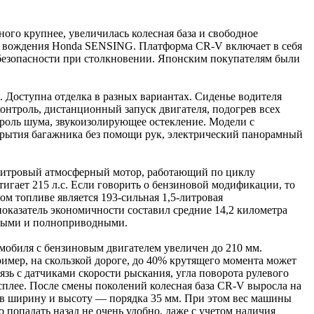
го крупнее, увеличилась колесная база и свободное
о вождения Honda SENSING. Платформа CR-V включает в себя
 безопасности при столкновении. Японским покупателям были
Доступна отделка в разных вариантах. Сиденье водителя
контроль, дистанционный запуск двигателя, подогрев всех
троль шума, звукоизолирующее остекление. Модели с
крытия багажника без помощи рук, электрический панорамный
-литровый атмосферный мотор, работающий по циклу
тигает 215 л.с. Если говорить о бензиновой модификации, то
ом топливе является 193-сильная 1,5-литровая
 показатель экономичности составил средние 14,2 километра
одными и полноприводными.
обиля с бензиновым двигателем увеличен до 210 мм.
мер, на скользкой дороге, до 40% крутящего момента может
язь с датчиками скорости рыскания, угла поворота рулевого
сплее. После смены поколений колесная база CR-V выросла на
 а в ширину и высоту — порядка 35 мм. При этом вес машины
 попадать назад не очень удобно, даже с учетом наличия