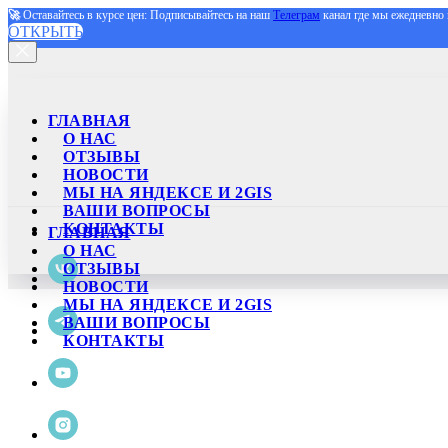
🚀
Оставайтесь в курсе цен: Подписывайтесь на наш
Телеграм
канал где мы ежедневно 
ОТКРЫТЬ
ГЛАВНАЯ
О НАС
ОТЗЫВЫ
НОВОСТИ
МЫ НА ЯНДЕКСЕ И 2GIS
ВАШИ ВОПРОСЫ
КОНТАКТЫ
ГЛАВНАЯ
О НАС
ОТЗЫВЫ
НОВОСТИ
МЫ НА ЯНДЕКСЕ И 2GIS
ВАШИ ВОПРОСЫ
КОНТАКТЫ