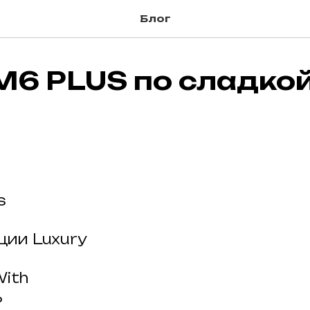
Блог
M6 PLUS по сладко
s
ции Luxury
With
ь