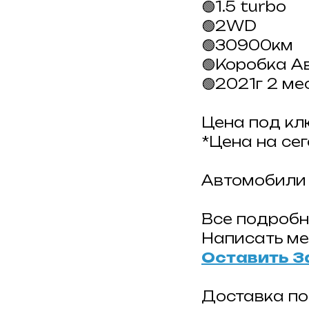
🟢1.5 turbo
🟢2WD
🟢30900км
🟢Коробка А
🟢2021г 2 ме
Цена под кл
*Цена на се
Автомобили 
Все подробн
Написать м
Оставить З
Доставка по