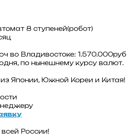
втомат 8 ступеней(робот)
сяц
юч во Владивостоке: 1.570.000руб
годня, по нынешнему курсу валют.
из Японии, Южной Кореи и Китая!
ости
енеджеру
аявку
 всей России!