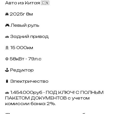
Авто из Китая 🇨🇳
🚘 2025г 8м
🎮 Левый руль
🚗 Задний привод
🚢 15 000км
⚙️ 58кВт - 79л.с
🕹 Редуктор
🔋 Электричество
🚗 1.454.000руб - ПОД КЛЮЧ! С ПОЛНЫМ
ПАКЕТОМ ДОКУМЕНТОВ с учетом
комиссии банка 2%.