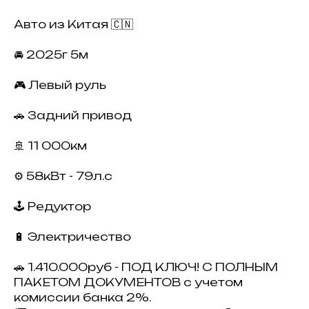
Авто из Китая 🇨🇳
🚘 2025г 5м
🎮 Левый руль
🚗 Задний привод
🚢 11 000км
⚙️ 58кВт - 79л.с
🕹 Редуктор
🔋 Электричество
🚗 1.410.000руб - ПОД КЛЮЧ! С ПОЛНЫМ
ПАКЕТОМ ДОКУМЕНТОВ с учетом
комиссии банка 2%.