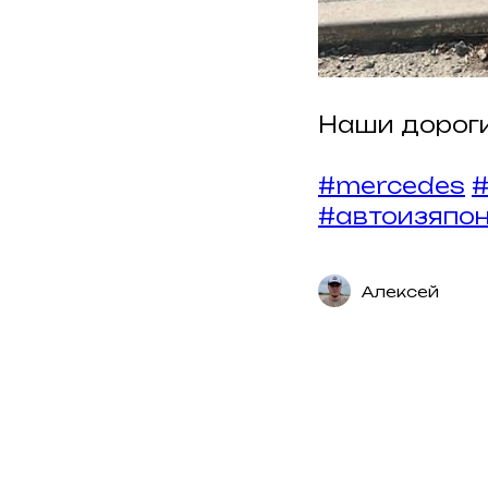
Наши дороги
#mercedes
#
#автоизяпо
Алексей