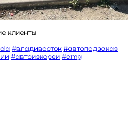
е клиенты
cla
#владивосток
#автоподзаказ
нии
#автоизкореи
#amg