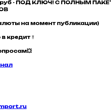
0руб - ПОД КЛЮЧ! С ПОЛНЫМ ПАК
ОВ
валюты на момент публикации)
 в кредит
‼️
опросам💥
анал
mport.ru