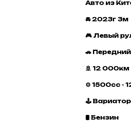
Авто из Кита
🚘 2023г 3м
🎮 Левый ру
🚗 Передни
🚢 12 000км
⚙️ 1500сс - 
🕹 Вариатор
🛢 Бензин