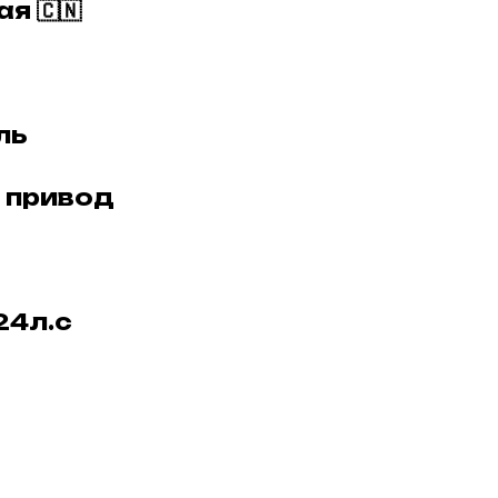
я 🇨🇳
ль
й привод
124л.с