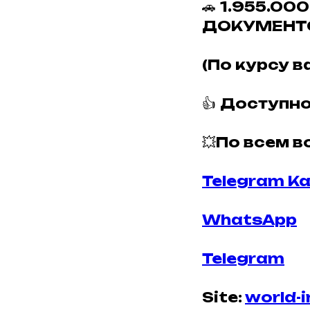
🚗
1.955.00
ДОКУМЕНТ
(По курсу 
👍
Доступно
💥
По всем в
Telegram К
WhatsApp
Telegram
Site:
world-i