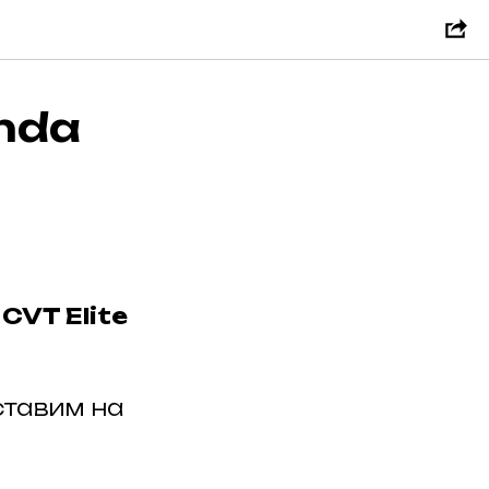
nda
CVT Elite
ставим на