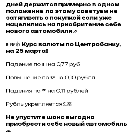
дней держится примерно в одном
положение
,
по этому советуем не
затягивать с покупкой если уже
нацелились на приобритение себе
нового автомобиля
🤝
💵💸👍
Курс валюты по Центробанку,
на 25 марта
‼️
Падение по 💵 на 0,77 руб
Повышение по 💸 на 0,10 рубля
Падения по 💸 на 0,11 рублей
Рубль укрепляется💪🏼
Не упустите шанс выгодно
приобрести себе новый автомобиль
🚗