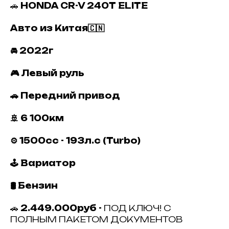
🚗
HONDA CR-V 240T ELITE
Авто из Китая🇨🇳
🚘 2022г
🎮 Левый руль
🚗 Передний привод
🚢 6 100км
⚙️ 1500сс - 193л.с (Turbo)
🕹 Вариатор
🛢 Бензин
🚗
2.449.000руб -
ПОД КЛЮЧ! С
ПОЛНЫМ ПАКЕТОМ ДОКУМЕНТОВ