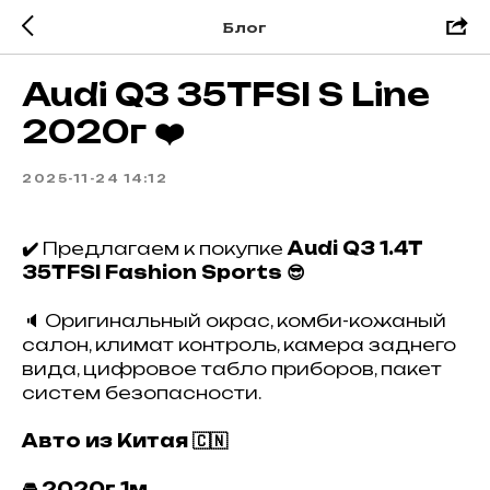
Блог
Audi Q3 35TFSI S Line
2020г ❤️
2025-11-24 14:12
✔️
Предлагаем к покупке
Audi Q3 1.4T
35TFSI Fashion Sports 😎
🔈 Оригинальный окрас, комби-кожаный
салон, климат контроль, камера заднего
вида, цифровое табло приборов, пакет
систем безопасности.
Авто из Китая 🇨🇳
🚘 2020г 1м