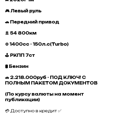
🎮 Левый руль
🚗 Передний привод
🚢 54 800км
⚙️ 1400сс - 150л.с(Turbo)
🕹 РКПП 7ст
🛢 Бензин
🚗 2.218.000руб - ПОД КЛЮЧ! С
ПОЛНЫМ ПАКЕТОМ ДОКУМЕНТОВ
(По курсу валюты на момент
публикации)
💳 Доступно в кредит ✅