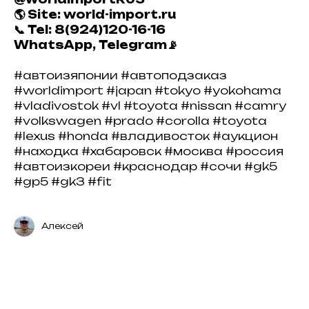
🌎 Site: world-import.ru
📞 Tel: 8(924)120-16-16
WhatsApp, Telegram📡
#автоизяпонии #автоподзаказ
#worldimport #japan #tokyo #yokohama
#vladivostok #vl #toyota #nissan #camry
#volkswagen #prado #corolla #toyota
#lexus #honda #владивосток #аукцион
#находка #хабаровск #москва #россия
#автоизкореи #краснодар #сочи #gk5
#gp5 #gk3 #fit
Алексей