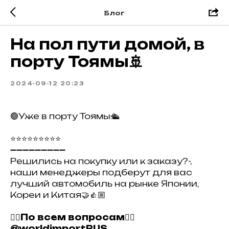
Блог
На пол пути домой, в
порту Тоямы🚢
2024-09-12 20:23
🟢Уже в порту Тоямы🛳️
⭐⭐⭐⭐⭐⭐⭐⭐⭐
➖➖➖➖➖➖➖➖➖
Решились на покупку или к заказу?-,
наши менеджеры подберут для вас
лучший автомобиль на рынке Японии,
Кореи и Китая🤝👍🏼
👇🏻По всем вопросам👇🏻
@worldimportRUS