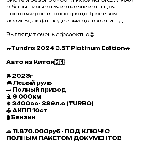
с большим количеством места для
пассажиров второго ряда. Грязевая
резины , лифт подвески доп свет и т.д.
Выглядит очень эффектно😍
🚗
Tundra 2024 3.5T Platinum Edition🚗
Авто из Китая🇨🇳
🚘 2023г
🎮 Левый руль
🚗 Полный привод
🚢 9 000км
⚙️ 3400сс- 389л.с (TURBO)
🕹 АКПП 10ст
🛢 Бензин
🚗 11.870.000руб - ПОД КЛЮЧ! С
ПОЛНЫМ ПАКЕТОМ ДОКУМЕНТОВ