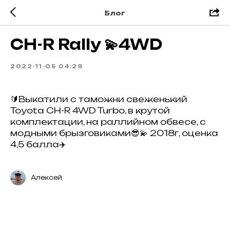
Блог
CH-R Rally 💫4WD
2022-11-05 04:29
🔰Выкатили с таможни свеженький
Toyota CH-R 4WD Turbo, в крутой
комплектации, на раллийном обвесе, с
модными брызговиками😎💫 2018г, оценка
4,5 балла✈️
Алексей