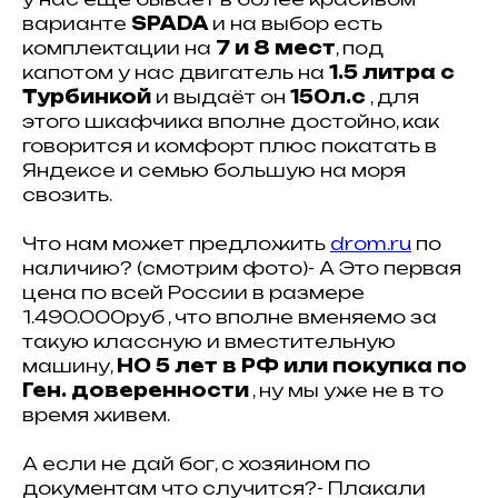
варианте
SPADA
и на выбор есть
комплектации на
7 и 8 мест
, под
капотом у нас двигатель на
1.5 литра с
Турбинкой
и выдаёт он
150л.с
, для
этого шкафчика вполне достойно, как
говорится и комфорт плюс покатать в
Яндексе и семью большую на моря
свозить.
Что нам может предложить
drom.ru
по
наличию? (смотрим фото)- А Это первая
цена по всей России в размере
1.490.000руб , что вполне вменяемо за
такую классную и вместительную
машину,
НО 5 лет в РФ или покупка по
Ген. доверенности
, ну мы уже не в то
время живем.
А если не дай бог, с хозяином по
документам что случится?- Плакали