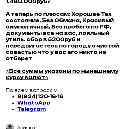
1.480.000руб⭐
А теперь по плюсам: Хорошее Тех
состояние, Без Обмана, Красивый
симпатичный, Без пробега по РФ,
документы все на вас, лояльный
утиль. сбор в 5200руб и
передвигаетесь по городу с чистой
совестью что у вас его никто не
отберет
⭐Все суммы указаны по нынешнему
курсу валют⭐
По всем вопросам
8(924)120-16-16
WhatsApp
Telegram
Алексей