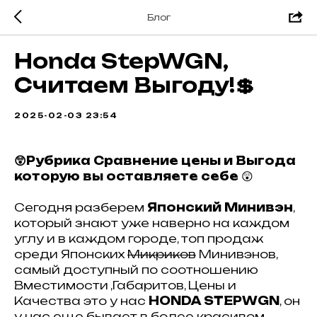
Блог
Honda StepWGN,
Считаем Выгоду!💲
2025-02-03 23:54
😲Рубрика Сравнение цены и Выгода
которую вы оставляете себе
😲
Cегодня разберем
Японский Минивэн
,
который знают уже наверно на каждом
углу и в каждом городе, топ продаж
среди Японских
Микриков
Минивэнов,
самый доступный по соотношению
Вместимости ,Габаритов, Цены и
Качества это у нас
HONDA STEPWGN
, он
у нас еще бывает в более красивом