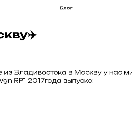
Блог
кву✈️
е из Владивостока в Москву у нас м
gn RP1 2017года выпуска