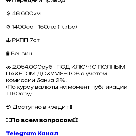
🚗 Передний привод
🚢 48 600км
⚙️ 1400сс - 150л.с (Turbo)
🕹 РКПП 7ст
🛢 Бензин
🚗 2.054.000руб - ПОД КЛЮЧ! С ПОЛНЫМ
ПАКЕТОМ ДОКУМЕНТОВ с учетом
комиссии банка 2%.
(По курсу валюты на момент публикации
11.60cny)
💳 Доступно в кредит ‼️
💥
По всем вопросам💥
Telegram Канал