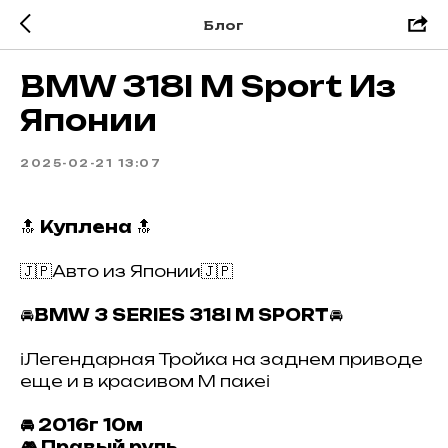
Блог
BMW 318I M Sport Из
Японии
2025-02-21 13:07
🔝
Куплена
🔝
🇯🇵Авто из Японии🇯🇵
🚘
BMW 3 SERIES 318I M SPORT
🚘
ℹ️Легендарная Тройка на заднем приводе
еще и в красивом M пакеℹ️
🚘
2016г 10м
🎮 Правый руль