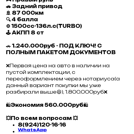
🚗 Задний привод
🚢 87 000км
🔍 4 балла
⚙️ 1500сс-136л.с(TURBO)
🕹 АКПП 8 ст
🚗
1.240.000руб - ПОД КЛЮЧ! С
ПОЛНЫМ ПАКЕТОМ ДОКУМЕНТОВ
❌Первая цена на авто в наличии на
пустой комплектации, с
переоформлением через нотариуса(а
данный вариант покупки мы уже
разбирали выше😄), 1.800.000руб❌
🛍
Экономия 560.000руб
🛍
💥По всем вопросам 💥
8(924)120-16-16
WhatsApp