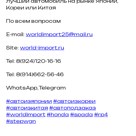
лучший автомобиль на рынке Японии,
Кореи или Китая
По всем вопросам
E-mail:
worldimport25@mail.ru
Site:
world-import.ru
Tel: 8(924)120-16-16
Tel: 8(914)662-56-46
WhatsApp, Telegram
#автоизяпонии
#автоизкореи
#автоизкитая
#автоподзаказ
#worldimport
#honda
#spada
#rp4
#stepwgn