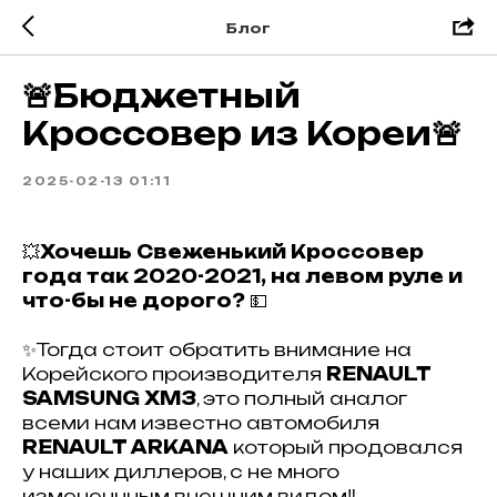
Блог
🚨Бюджетный
Кроссовер из Кореи🚨
2025-02-13 01:11
💥
Хочешь Свеженький Кроссовер
года так 2020-2021,
на левом руле и
что-бы не дорого?
💵
✨Тогда стоит обратить внимание на
Корейского производителя
RENAULT
SAMSUNG XM3
, это полный аналог
всеми нам известно автомобиля
RENAULT ARKANA
который продовался
у наших диллеров, с не много
измененнным внешним видом‼️