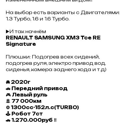
На выбор есть варианты с Двигателями:
1.3 Турбо, 1.6 и 1.6 Турбо.
▶️И так начнём
RENAULT SAMSUNG XM3
Tce RE
Signature
Плюшки: Подогрев всех сидений,
подогрев руля, электро привод вод.
сиденья, камера заднего хода и т.д)
🚘 2020г
🚗 Передний привод
🎮
Левый руль
🚢 77 000км
⚙️ 1300сс-152л.с(TURBO)
🕹 Робот 7ст
🚗 1.270.000руб ‼️